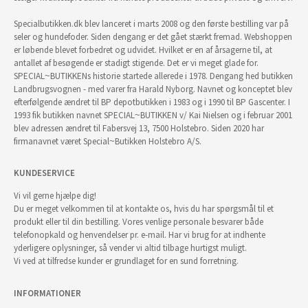
Specialbutikken.dk blev lanceret i marts 2008 og den første bestilling var på
seler og hundefoder. Siden dengang er det gået stærkt fremad. Webshoppen
er løbende blevet forbedret og udvidet. Hvilket er en af årsagerne til, at
antallet af besøgende er stadigt stigende. Det er vi meget glade for.
SPECIAL~BUTIKKENs historie startede allerede i 1978. Dengang hed butikken
Landbrugsvognen - med varer fra Harald Nyborg. Navnet og konceptet blev
efterfølgende ændret til BP depotbutikken i 1983 og i 1990 til BP Gascenter. I
1993 fik butikken navnet SPECIAL~BUTIKKEN v/ Kai Nielsen og i februar 2001
blev adressen ændret til Fabersvej 13, 7500 Holstebro. Siden 2020 har
firmanavnet været Special~Butikken Holstebro A/S.
KUNDESERVICE
Vi vil gerne hjælpe dig!
Du er meget velkommen til at kontakte os, hvis du har spørgsmål til et
produkt eller til din bestilling. Vores venlige personale besvarer både
telefonopkald og henvendelser pr. e-mail. Har vi brug for at indhente
yderligere oplysninger, så vender vi altid tilbage hurtigst muligt.
Vi ved at tilfredse kunder er grundlaget for en sund forretning.
INFORMATIONER