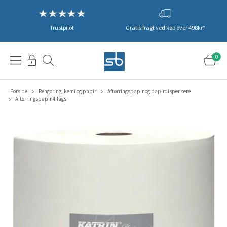
Trustpilot
Gratis fragt ved køb over 498kr.*
0
Forside
Rengøring, kemi og papir
Aftørringspapir og papirdispensere
Aftørringspapir 4-lags