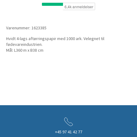
Varenummer:
1623385
Hvidt 4-lags aftørringspapir med 1000 ark. Velegnet til
fødevareindustrien.
Mål: L360 m x B38 cm
+45 97 41 42 77