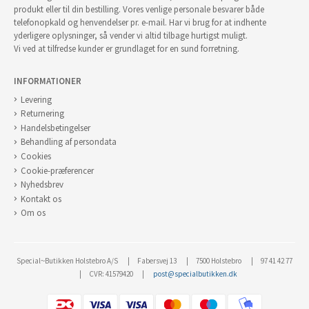
produkt eller til din bestilling. Vores venlige personale besvarer både
telefonopkald og henvendelser pr. e-mail. Har vi brug for at indhente
yderligere oplysninger, så vender vi altid tilbage hurtigst muligt.
Vi ved at tilfredse kunder er grundlaget for en sund forretning.
INFORMATIONER
Levering
Returnering
Handelsbetingelser
Behandling af persondata
Cookies
Cookie-præferencer
Nyhedsbrev
Kontakt os
Om os
Special~Butikken Holstebro A/S
Fabersvej 13
7500 Holstebro
97 41 42 77
CVR: 41579420
post@specialbutikken.dk