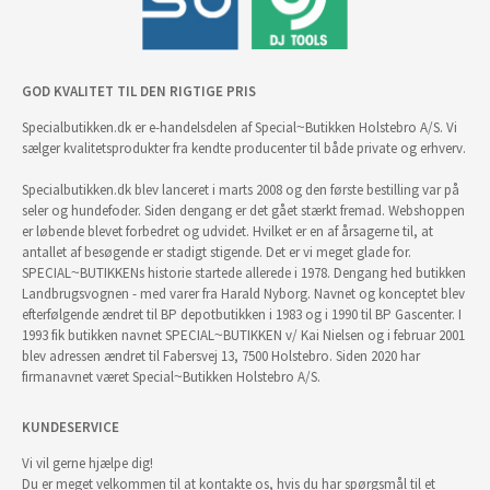
GOD KVALITET TIL DEN RIGTIGE PRIS
Specialbutikken.dk er e-handelsdelen af Special~Butikken Holstebro A/S. Vi
sælger kvalitetsprodukter fra kendte producenter til både private og erhverv.
Specialbutikken.dk blev lanceret i marts 2008 og den første bestilling var på
seler og hundefoder. Siden dengang er det gået stærkt fremad. Webshoppen
er løbende blevet forbedret og udvidet. Hvilket er en af årsagerne til, at
antallet af besøgende er stadigt stigende. Det er vi meget glade for.
SPECIAL~BUTIKKENs historie startede allerede i 1978. Dengang hed butikken
Landbrugsvognen - med varer fra Harald Nyborg. Navnet og konceptet blev
efterfølgende ændret til BP depotbutikken i 1983 og i 1990 til BP Gascenter. I
1993 fik butikken navnet SPECIAL~BUTIKKEN v/ Kai Nielsen og i februar 2001
blev adressen ændret til Fabersvej 13, 7500 Holstebro. Siden 2020 har
firmanavnet været Special~Butikken Holstebro A/S.
KUNDESERVICE
Vi vil gerne hjælpe dig!
Du er meget velkommen til at kontakte os, hvis du har spørgsmål til et