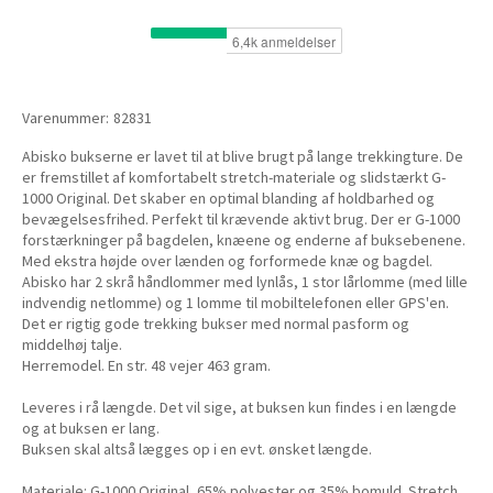
Varenummer:
82831
Abisko bukserne er lavet til at blive brugt på lange trekkingture. De
er fremstillet af komfortabelt stretch-materiale og slidstærkt G-
1000 Original. Det skaber en optimal blanding af holdbarhed og
bevægelsesfrihed. Perfekt til krævende aktivt brug. Der er G-1000
forstærkninger på bagdelen, knæene og enderne af buksebenene.
Med ekstra højde over lænden og forformede knæ og bagdel.
Abisko har 2 skrå håndlommer med lynlås, 1 stor lårlomme (med lille
indvendig netlomme) og 1 lomme til mobiltelefonen eller GPS'en.
Det er rigtig gode trekking bukser med normal pasform og
middelhøj talje.
Herremodel. En str. 48 vejer 463 gram.
Leveres i rå længde. Det vil sige, at buksen kun findes i en længde
og at buksen er lang.
Buksen skal altså lægges op i en evt. ønsket længde.
Materiale: G-1000 Original, 65% polyester og 35% bomuld. Stretch,