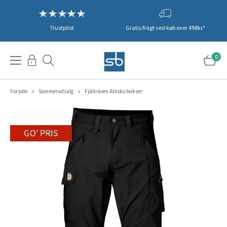
Trustpilot
Gratis fragt ved køb over 498kr.*
0
Forside
Sommerudsalg
Fjällräven Abisko bukser