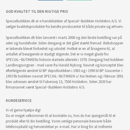
GOD KVALITET TIL DEN RIGTIGE PRIS
Specialbutikken.dk er e-handelsdelen af Special~Butikken Holstebro A/S. Vi
sælger kvalitetsprodukter fra kendte producenter til både private og erhverv.
Specialbutikken.dk blev lanceret i marts 2008 og den første bestilling var på
seler og hundefoder. Siden dengang er det gået stærkt fremad. Webshoppen
er løbende blevet forbedret og udvidet. Hvilket er en af årsagerne til, at
antallet af besøgende er stadigt stigende. Det er vi meget glade for.
SPECIAL~BUTIKKENs historie startede allerede i 1978. Dengang hed butikken
Landbrugsvognen - med varer fra Harald Nyborg. Navnet og konceptet blev
efterfølgende ændret til BP depotbutikken i 1983 og i 1990 til BP Gascenter. I
1993 fik butikken navnet SPECIAL~BUTIKKEN v/ Kai Nielsen og i februar 2001
blev adressen ændret til Fabersvej 13, 7500 Holstebro. Siden 2020 har
firmanavnet været Special~Butikken Holstebro A/S.
KUNDESERVICE
Vi vil gerne hjælpe dig!
Du er meget velkommen til at kontakte os, hvis du har spørgsmål til et
produkt eller til din bestilling. Vores venlige personale besvarer både
telefonopkald og henvendelser pr. e-mail. Har vi brug for at indhente