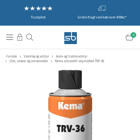
Trustpilot
Gratis fragt ved køb over 498kr.*
0
Forside
Værktøj og udstyr
Auto- og traktorudstyr
Olie, smøre- og rensemidler
Kema siliconefri slipmiddel TRV-36