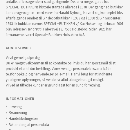
antallet af besøgende er stadigt stigende. Det er vi meget glade for.
SPECIAL~BUTIKKENs historie startede allerede i 1978. Dengang hed butikken
Landbrugsvognen - med varer fra Harald Nyborg. Navnet og konceptet blev
efterfølgende ændret til BP depotbutikken i 1983 og i 1990 til BP Gascenter. I
1993 fik butikken navnet SPECIAL~BUTIKKEN v/ Kai Nielsen og i februar 2001
blev adressen ændret til Fabersvej 13, 7500 Holstebro. Siden 2020 har
firmanavnet været Special~Butikken Holstebro A/S.
KUNDESERVICE
Vi vil gerne hjælpe dig!
Du er meget velkommen til at kontakte os, hvis du har spørgsmål til et
produkt eller til din bestilling. Vores venlige personale besvarer både
telefonopkald og henvendelser pr. e-mail. Har vi brug for at indhente
yderligere oplysninger, så vender vi altid tilbage hurtigst muligt.
Vi ved at tilfredse kunder er grundlaget for en sund forretning.
INFORMATIONER
Levering
Returnering
Handelsbetingelser
Behandling af persondata