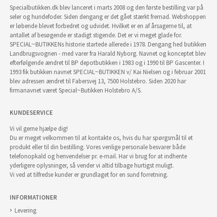
Specialbutikken.dk blev lanceret i marts 2008 og den første bestilling var på
seler og hundefoder. Siden dengang er det gået stærkt fremad. Webshoppen
er løbende blevet forbedret og udvidet. Hvilket er en af årsagerne til, at
antallet af besøgende er stadigt stigende. Det er vi meget glade for.
SPECIAL~BUTIKKENs historie startede allerede i 1978. Dengang hed butikken
Landbrugsvognen - med varer fra Harald Nyborg. Navnet og konceptet blev
efterfølgende ændret til BP depotbutikken i 1983 og i 1990 til BP Gascenter. I
1993 fik butikken navnet SPECIAL~BUTIKKEN v/ Kai Nielsen og i februar 2001
blev adressen ændret til Fabersvej 13, 7500 Holstebro. Siden 2020 har
firmanavnet været Special~Butikken Holstebro A/S.
KUNDESERVICE
Vi vil gerne hjælpe dig!
Du er meget velkommen til at kontakte os, hvis du har spørgsmål til et
produkt eller til din bestilling. Vores venlige personale besvarer både
telefonopkald og henvendelser pr. e-mail. Har vi brug for at indhente
yderligere oplysninger, så vender vi altid tilbage hurtigst muligt.
Vi ved at tilfredse kunder er grundlaget for en sund forretning.
INFORMATIONER
Levering