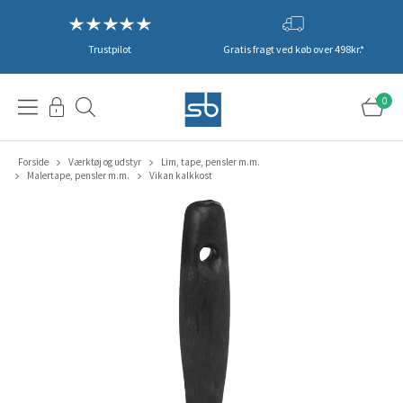
Trustpilot
Gratis fragt ved køb over 498kr.*
0
Forside
Værktøj og udstyr
Lim, tape, pensler m.m.
Malertape, pensler m.m.
Vikan kalkkost