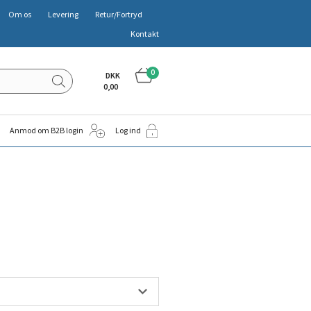
Om os
Levering
Retur/Fortryd
Kontakt
0
DKK
0,00
Anmod om B2B login
Log ind