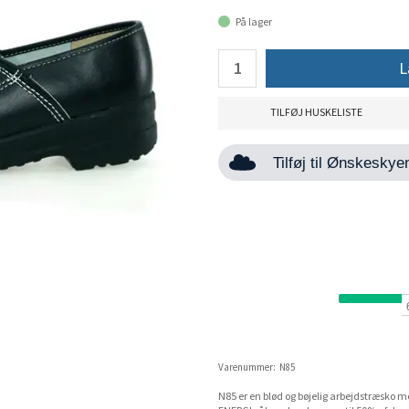
På lager
L
TILFØJ HUSKELISTE
Tilføj til Ønskesky
Varenummer:
N85
N85 er en blød og bøjelig arbejdstræsk