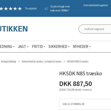
Handelsbetingelser
Gratis fragt ved
Trustpilot
køb over 498kr.*
ÆDNING
JAGT
FRITID
SIKKERHED
NYHEDER
Arbejdsfodtøj
Sikkerhedstræsko / arbejdstræsko
HKSDK N85 træsko
HKSDK N85 træsko
DKK 887,50
(DKK 710,00 ekskl. moms)