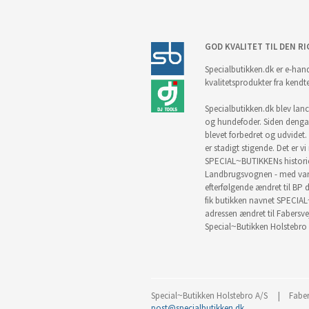
GOD KVALITET TIL DEN RI
Specialbutikken.dk er e-hand
kvalitetsprodukter fra kendt
Specialbutikken.dk blev lance
og hundefoder. Siden denga
blevet forbedret og udvidet. 
er stadigt stigende. Det er v
SPECIAL~BUTIKKENs historie 
Landbrugsvognen - med vare
efterfølgende ændret til BP d
fik butikken navnet SPECIAL
adressen ændret til Fabersve
Special~Butikken Holstebro 
Special~Butikken Holstebro A/S
Faber
post@specialbutikken.dk