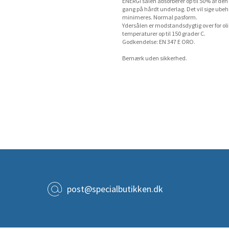
ENERGI sålen absorberer op til 50% af de
gang på hårdt underlag. Det vil sige ube
minimeres. Normal pasform.
Ydersålen er modstandsdygtig over for oli
temperaturer op til 150 grader C.
Godkendelse: EN 347 E ORO.
Bemærk uden sikkerhed.
post@specialbutikken.dk