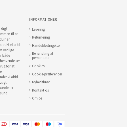
INFORMATIONER
 dig!
Levering
ommen til at
Returnering
 du har
odukt eller til
Handelsbetingelser
es venlige
Behandling af
er både
persondata
 henvendelser
Cookies
brug for at
re
Cookie-præferencer
nder vi altid
Nyhedsbrev
uligt.
 kunder er
Kontakt os
 sund
Om os