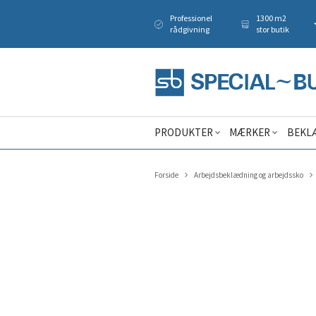
Professionel
1300 m2
rådgivning
stor butik
PRODUKTER
MÆRKER
BEKL
Forside
Arbejdsbeklædning og arbejdssko