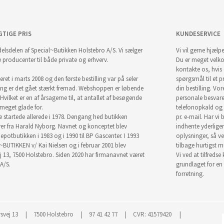
GTIGE PRIS
KUNDESERVICE
elsdelen af Special~Butikken Holstebro A/S. Vi sælger
Vi vil gerne hjælpe
e producenter til både private og erhverv.
Du er meget velk
kontakte os, hvis
ret i marts 2008 og den første bestilling var på seler
spørgsmål til et pr
ng er det gået stærkt fremad. Webshoppen er løbende
din bestilling. Vor
Hvilket er en af årsagerne til, at antallet af besøgende
personale besvar
i meget glade for.
telefonopkald og
startede allerede i 1978. Dengang hed butikken
pr. e-mail. Har vi 
r fra Harald Nyborg. Navnet og konceptet blev
indhente yderlige
epotbutikken i 1983 og i 1990 til BP Gascenter. I 1993
oplysninger, så ve
~BUTIKKEN v/ Kai Nielsen og i februar 2001 blev
tilbage hurtigst m
j 13, 7500 Holstebro. Siden 2020 har firmanavnet været
Vi ved at tilfredse
A/S.
grundlaget for en
forretning.
svej 13
7500 Holstebro
97 41 42 77
CVR: 41579420