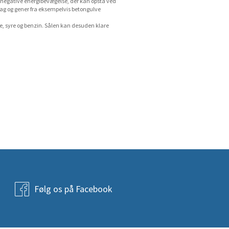
n negative energibevægelse, der kan opstå ved
hag og gener fra eksempelvis betongulve
e, syre og benzin. Sålen kan desuden klare
Følg os på Facebook