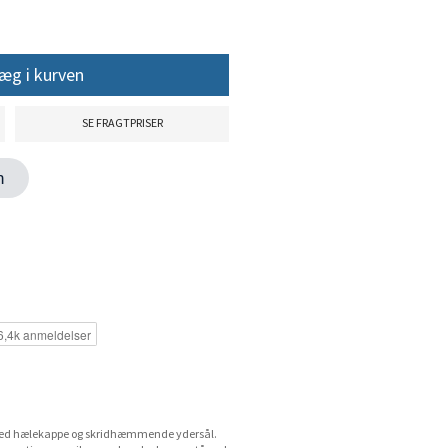
æg i kurven
SE FRAGTPRISER
en
o med hælekappe og skridhæmmende ydersål.