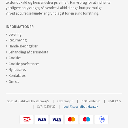
telefonopkald og henvendelser pr. e-mail. Har vi brug for at indhente
yderligere oplysninger, så vender vi altid tilbage hurtigst muligt.
Vi ved at tilfredse kunder er grundlaget for en sund forretning.
INFORMATIONER
Levering
Returnering
Handelsbetingelser
Behandling af persondata
Cookies
Cookie-præferencer
Nyhedsbrev
Kontakt os
Om os
Special~Butikken Holstebro A/S
Fabersvej 13
7500 Holstebro
97 41 42 77
CVR: 41579420
post@specialbutikken.dk