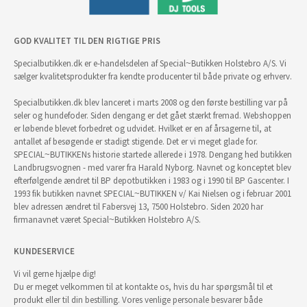
GOD KVALITET TIL DEN RIGTIGE PRIS
Specialbutikken.dk er e-handelsdelen af Special~Butikken Holstebro A/S. Vi
sælger kvalitetsprodukter fra kendte producenter til både private og erhverv.
Specialbutikken.dk blev lanceret i marts 2008 og den første bestilling var på
seler og hundefoder. Siden dengang er det gået stærkt fremad. Webshoppen
er løbende blevet forbedret og udvidet. Hvilket er en af årsagerne til, at
antallet af besøgende er stadigt stigende. Det er vi meget glade for.
SPECIAL~BUTIKKENs historie startede allerede i 1978. Dengang hed butikken
Landbrugsvognen - med varer fra Harald Nyborg. Navnet og konceptet blev
efterfølgende ændret til BP depotbutikken i 1983 og i 1990 til BP Gascenter. I
1993 fik butikken navnet SPECIAL~BUTIKKEN v/ Kai Nielsen og i februar 2001
blev adressen ændret til Fabersvej 13, 7500 Holstebro. Siden 2020 har
firmanavnet været Special~Butikken Holstebro A/S.
KUNDESERVICE
Vi vil gerne hjælpe dig!
Du er meget velkommen til at kontakte os, hvis du har spørgsmål til et
produkt eller til din bestilling. Vores venlige personale besvarer både