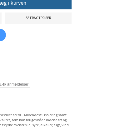
æg i kurven
SE FRAGTPRISER
stillet af PVC. Anvendes til isolering samt
kvalitet, som kan bruges både indendørs og
yrke overfor slid, syre, alkalier, fugt, vind