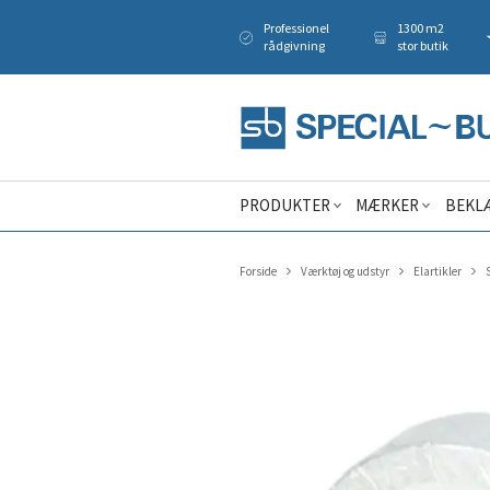
Professionel
1300 m2
rådgivning
stor butik
PRODUKTER
MÆRKER
BEKL
Forside
Værktøj og udstyr
Elartikler