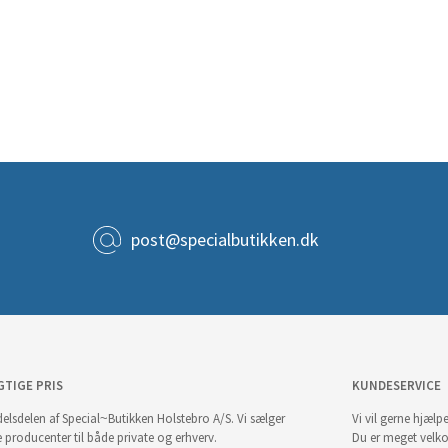
post@specialbutikken.dk
GTIGE PRIS
KUNDESERVICE
elsdelen af Special~Butikken Holstebro A/S. Vi sælger
Vi vil gerne hjælpe
e producenter til både private og erhverv.
Du er meget velk