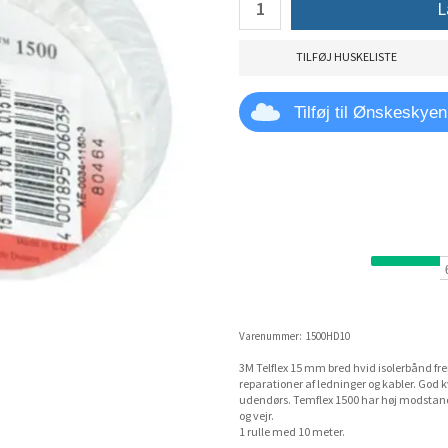
L
TILFØJ HUSKELISTE
Tilføj til Ønskeskyen
Varenummer:
1500HD10
3M Telflex 15 mm bred hvid isolerbånd frem
reparationer af ledninger og kabler. God 
udendørs. Temflex 1500 har høj modstandsst
og vejr.
1 rulle med 10 meter.