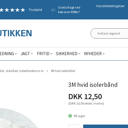
Handelsbetingelser
Gratis fragt ved
Trustpilot
køb over 498kr.*
ÆDNING
JAGT
FRITID
SIKKERHED
NYHEDER
Stik, stikdåser, kabelbindere m.m.
3M hvid isolerbånd
3M hvid isolerbånd
DKK 12,50
(DKK 10,00 ekskl. moms)
På lager