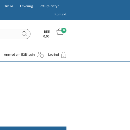
Om os
Levering
Retur/Fortryd
Kontakt
0
DKK
0,00
Anmod om B2B login
Log ind