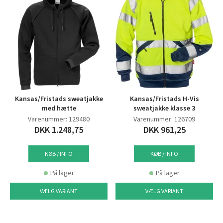
Kansas/Fristads sweatjakke
Kansas/Fristads H-Vis
med hætte
sweatjakke klasse 3
Varenummer: 129480
Varenummer: 126709
DKK 1.248,75
DKK 961,25
KØB / INFO
KØB / INFO
På lager
På lager
VÆLG VARIANT
VÆLG VARIANT