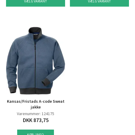
VÆLG VARIANT
VÆLG VARIANT
Kansas/Fristads A-code Sweat
jakke
Varenummer: 124175
DKK 873,75
KØB / INFO