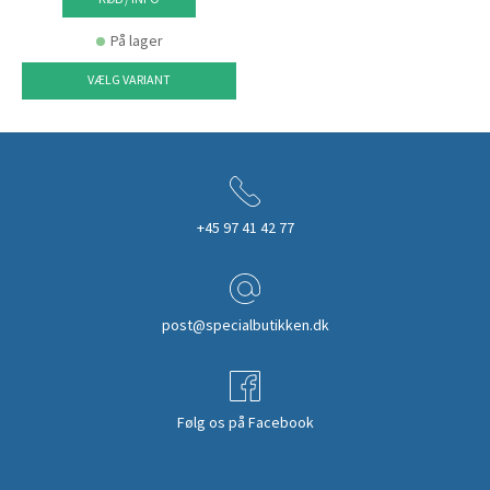
På lager
VÆLG VARIANT
+45 97 41 42 77
post@specialbutikken.dk
Følg os på Facebook