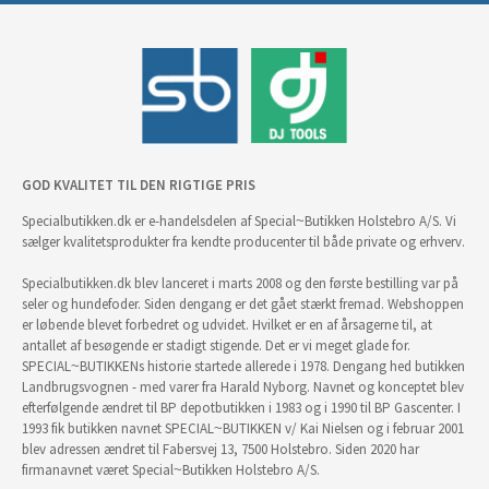
GOD KVALITET TIL DEN RIGTIGE PRIS
Specialbutikken.dk er e-handelsdelen af Special~Butikken Holstebro A/S. Vi
sælger kvalitetsprodukter fra kendte producenter til både private og erhverv.
Specialbutikken.dk blev lanceret i marts 2008 og den første bestilling var på
seler og hundefoder. Siden dengang er det gået stærkt fremad. Webshoppen
er løbende blevet forbedret og udvidet. Hvilket er en af årsagerne til, at
antallet af besøgende er stadigt stigende. Det er vi meget glade for.
SPECIAL~BUTIKKENs historie startede allerede i 1978. Dengang hed butikken
Landbrugsvognen - med varer fra Harald Nyborg. Navnet og konceptet blev
efterfølgende ændret til BP depotbutikken i 1983 og i 1990 til BP Gascenter. I
1993 fik butikken navnet SPECIAL~BUTIKKEN v/ Kai Nielsen og i februar 2001
blev adressen ændret til Fabersvej 13, 7500 Holstebro. Siden 2020 har
firmanavnet været Special~Butikken Holstebro A/S.